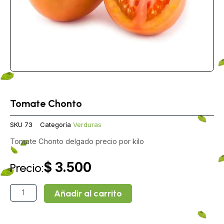
Tomate Chonto
SKU
73
Categoría
Verduras
Tomate Chonto delgado precio por kilo
$
3.500
Precio:
Tomate
Añadir al carrito
Chonto
cantidad