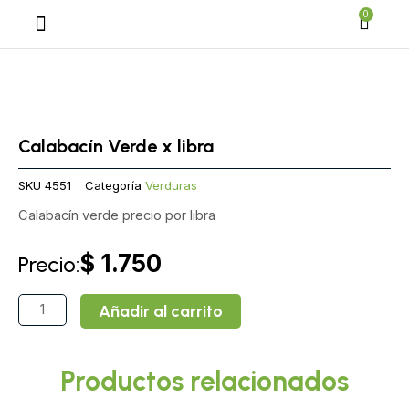
Ir
Cart
0
al
contenido
Calabacín Verde x libra
SKU
4551
Categoría
Verduras
Calabacín verde precio por libra
$
1.750
Precio:
Calabacín
Añadir al carrito
Verde
x
libra
Productos relacionados
cantidad